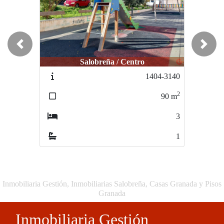
Previous
Next
Salobreña / Centro
1404-3140
2
90
m
3
1
Inmobiliaria Gestión, Inmobiliarias Salobreña, Casas Granada y Pisos
Granada
Inmobiliaria Gestión