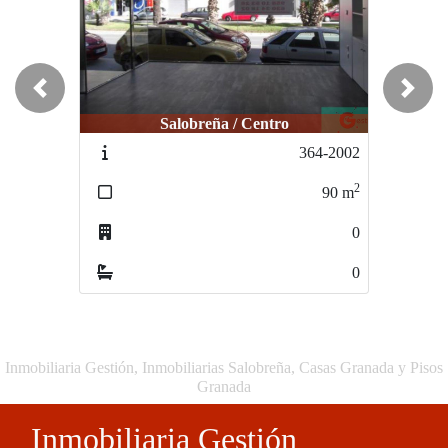
Previous
Next
Salobreña / Centro
364-2002
2
90
m
0
0
Inmobiliaria Gestión, Inmobiliarias Salobreña, Casas Granada y Pisos
Granada
Inmobiliaria Gestión