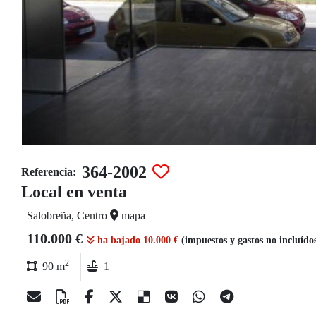
364-2002
Referencia:
Local en venta
Salobreña, Centro
mapa
110.000 €
ha bajado 10.000 €
(impuestos y gastos no incluído
2
90 m
1