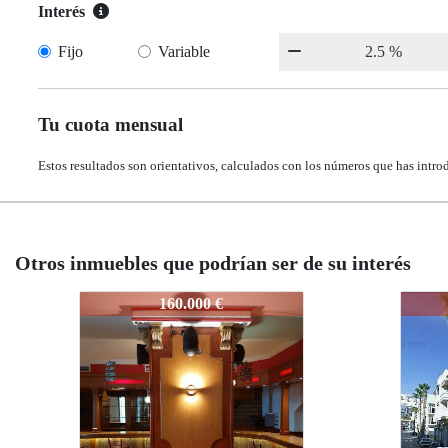
Interés
Fijo
Variable
Tu cuota mensual
Estos resultados son orientativos, calculados con los números que has intro
Otros inmuebles que podrían ser de su interés
364-2002
364-2002
 €
150.000 €
150.000 €