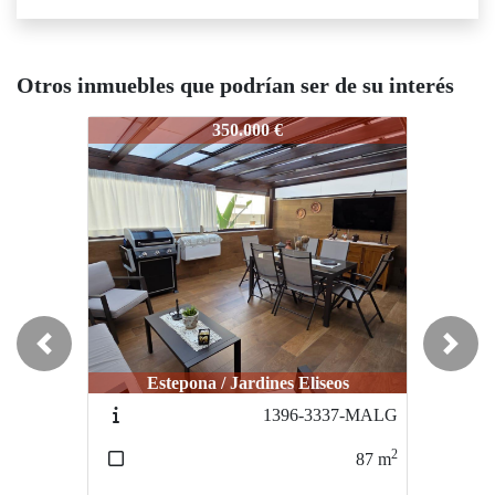
Otros inmuebles que podrían ser de su interés
1397-3338-MALG
1397-3338-MALG
13
350.000 €
360.000 €
Previous
Next
Estepona / Jardines Eliseos
Estepona / Jardines Eliseos
1396-3337-MALG
1395-3136-MALG
2
2
87
m
118
m