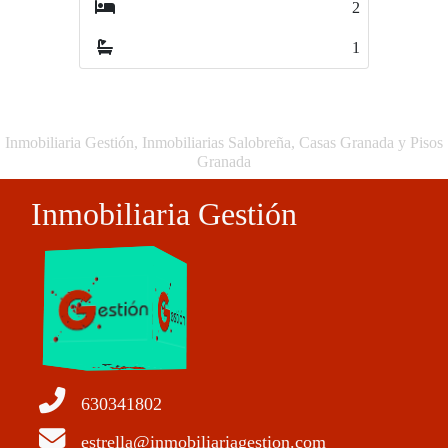
2
3
1
2
Inmobiliaria Gestión, Inmobiliarias Salobreña, Casas Granada y Pisos
Granada
Inmobiliaria Gestión
630341802
estrella@inmobiliariagestion.com